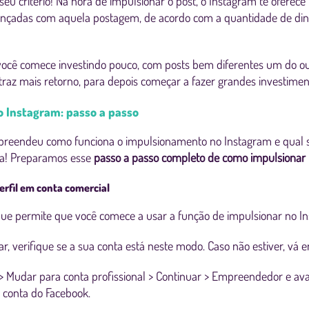
a seu critério! Na hora de impulsionar o post, o Instagram te oferec
ançadas com aquela postagem, de acordo com a quantidade de din
ocê comece investindo pouco, com posts bem diferentes um do out
 traz mais retorno, para depois começar a fazer grandes investimen
 Instagram: passo a passo
preendeu como funciona o impulsionamento no Instagram e qual se
sa! Preparamos esse
passo a passo completo de como impulsionar 
erfil em conta comercial
que permite que você comece a usar a função de impulsionar no I
r, verifique se a sua conta está neste modo. Caso não estiver, vá 
 > Mudar para conta profissional > Continuar > Empreendedor e a
e conta do Facebook.