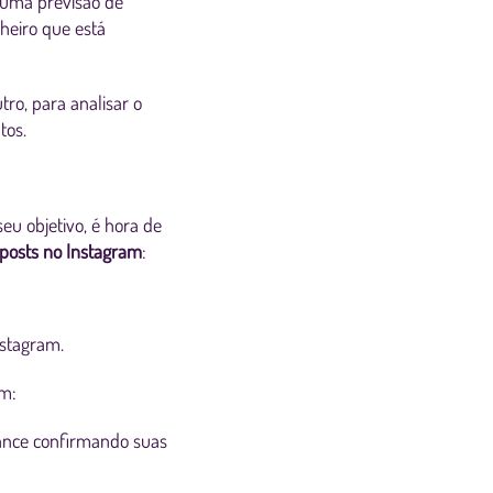
e uma previsão de
heiro que está
ro, para analisar o
tos.
u objetivo, é hora de
posts no Instagram
:
nstagram.
em:
vance confirmando suas