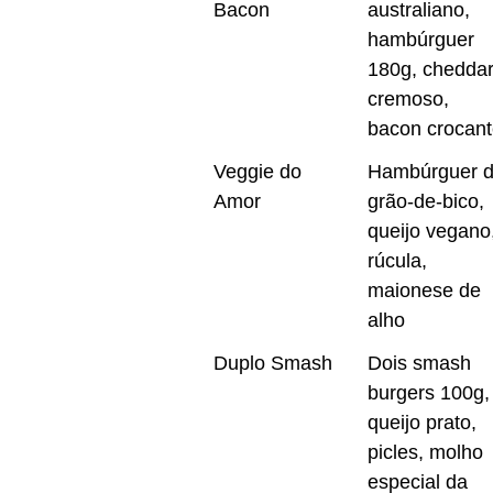
Bacon
australiano,
hambúrguer
180g, chedda
cremoso,
bacon crocant
Veggie do
Hambúrguer 
Amor
grão-de-bico,
queijo vegano
rúcula,
maionese de
alho
Duplo Smash
Dois smash
burgers 100g,
queijo prato,
picles, molho
especial da