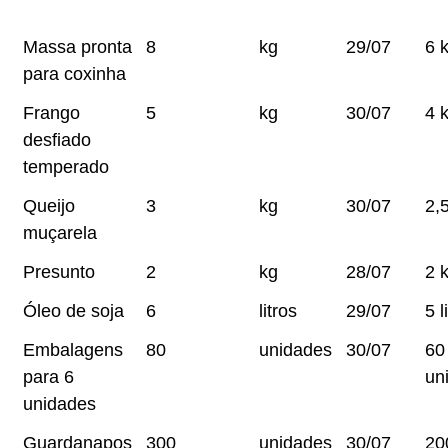
Massa pronta
8
kg
29/07
6 
para coxinha
Frango
5
kg
30/07
4 
desfiado
temperado
Queijo
3
kg
30/07
2,
muçarela
Presunto
2
kg
28/07
2 
Óleo de soja
6
litros
29/07
5 l
Embalagens
80
unidades
30/07
60
para 6
un
unidades
Guardanapos
300
unidades
30/07
20