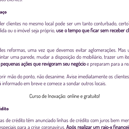
paço
der clientes no mesmo local pode ser um tanto conturbado, certo
ida ou o imóvel seja próprio,
use o tempo que ficar sem receber cl
des reformas, uma vez que devemos evitar aglomerações. Mas u
ntar uma parede, mudar a disposição do mobiliário, trazer um i
o
pequenas ações que revigoram seu negócio
e preparam para a re
rir mão do ponto, não desanime. Avise imediatamente os clientes
á informado em breve e comece a sondar outros locais.
Curso de Inovação: online e gratuito!
édito
vas de crédito têm anunciado linhas de crédito com juros bem men
speciais para a crise coronavírus.
Após realizar um raio-x finance