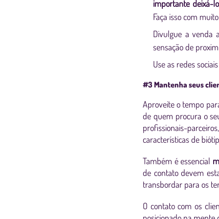
importante deixá-lo
Faça isso com muito 
Divulgue a venda 
sensação de proximi
Use as redes sociai
#3 Mantenha seus clie
Aproveite o tempo pa
de quem procura o seu
profissionais-parceir
características de bió
Também é essencial
m
de contato devem esta
transbordar para os te
O contato com os cli
posicionado na mente d