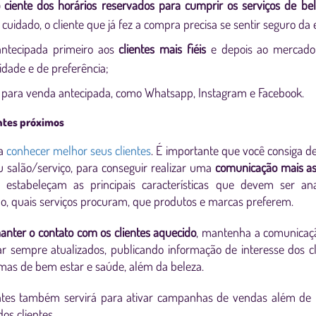
 ciente dos horários reservados para cumprir os serviços de bel
cuidado, o cliente que já fez a compra precisa se sentir seguro da 
antecipada primeiro aos
clientes mais fiéis
e depois ao mercado 
dade e de preferência;
s para venda antecipada, como Whatsapp, Instagram e Facebook.
ntes próximos
ra
conhecer melhor seus clientes
. É importante que você consiga def
 salão/serviço, para conseguir realizar uma
comunicação mais as
os, estabeleçam as principais características que devem ser an
tipo, quais serviços procuram, que produtos e marcas preferem.
anter o contato com os clientes aquecido
, mantenha a comunicaçã
r sempre atualizados, publicando informação de interesse dos c
mas de bem estar e saúde, além da beleza.
entes também servirá para ativar campanhas de vendas além de
os clientes.