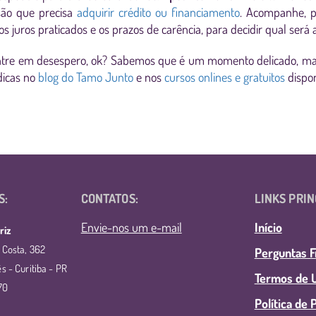
são que precisa
adquirir crédito ou financiamento
. Acompanhe, p
s juros praticados e os prazos de carência, para decidir qual será
ntre em desespero, ok? Sabemos que é um momento delicado, ma
dicas no
blog do Tamo Junto
e nos
cursos onlines e gratuitos
dispon
S:
CONTATOS:
LINKS PRIN
Envie-nos um e-mail
Início
riz
 Costa, 362
Perguntas 
s - Curitiba - PR
Termos de U
70
Política de 