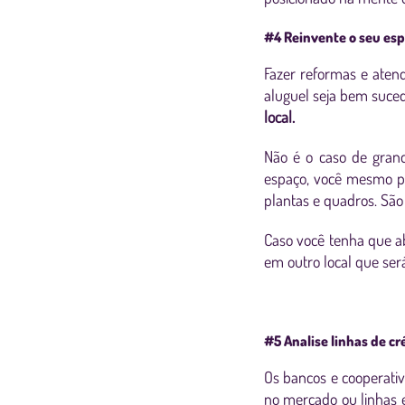
#4 Reinvente o seu es
Fazer reformas e aten
aluguel seja bem suced
local.
Não é o caso de gran
espaço, você mesmo pi
plantas e quadros. Sã
Caso você tenha que ab
em outro local que ser
#5 Analise linhas de cr
Os bancos e cooperati
no mercado ou linhas e